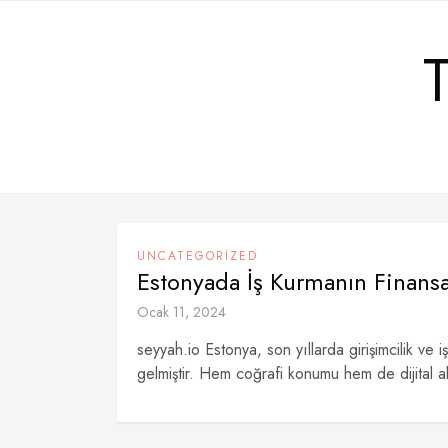
Skip
to
content
UNCATEGORIZED
Estonyada İş Kurmanın Finans
Ocak 11, 2024
seyyah.io Estonya, son yıllarda girişimcilik v
gelmiştir. Hem coğrafi konumu hem de dijital al