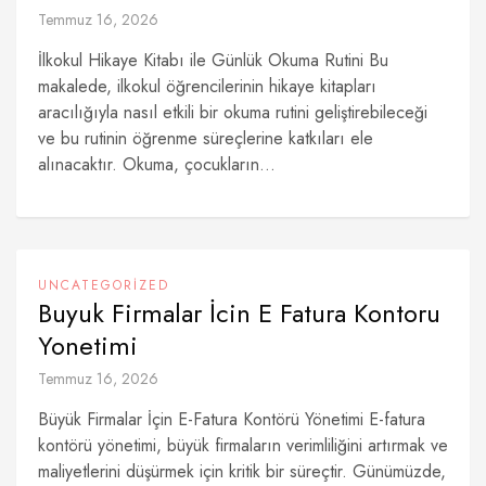
Temmuz 16, 2026
İlkokul Hikaye Kitabı ile Günlük Okuma Rutini Bu
makalede, ilkokul öğrencilerinin hikaye kitapları
aracılığıyla nasıl etkili bir okuma rutini geliştirebileceği
ve bu rutinin öğrenme süreçlerine katkıları ele
alınacaktır. Okuma, çocukların...
UNCATEGORIZED
Buyuk Firmalar İcin E Fatura Kontoru
Yonetimi
Temmuz 16, 2026
Büyük Firmalar İçin E-Fatura Kontörü Yönetimi E-fatura
kontörü yönetimi, büyük firmaların verimliliğini artırmak ve
maliyetlerini düşürmek için kritik bir süreçtir. Günümüzde,