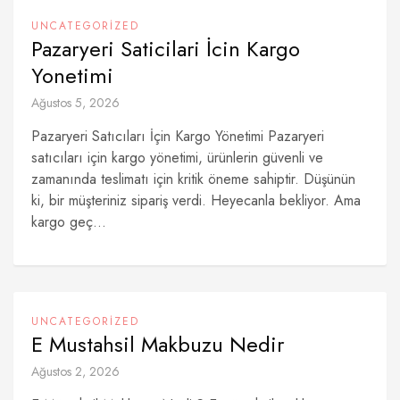
UNCATEGORIZED
Pazaryeri Saticilari İcin Kargo
Yonetimi
Ağustos 5, 2026
Pazaryeri Satıcıları İçin Kargo Yönetimi Pazaryeri
satıcıları için kargo yönetimi, ürünlerin güvenli ve
zamanında teslimatı için kritik öneme sahiptir. Düşünün
ki, bir müşteriniz sipariş verdi. Heyecanla bekliyor. Ama
kargo geç...
UNCATEGORIZED
E Mustahsil Makbuzu Nedir
Ağustos 2, 2026