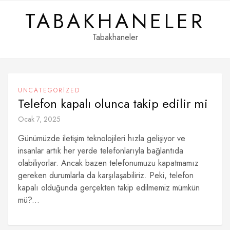
Skip
TABAKHANELER
to
content
Tabakhaneler
UNCATEGORIZED
Telefon kapalı olunca takip edilir mi
Ocak 7, 2025
Günümüzde iletişim teknolojileri hızla gelişiyor ve
insanlar artık her yerde telefonlarıyla bağlantıda
olabiliyorlar. Ancak bazen telefonumuzu kapatmamız
gereken durumlarla da karşılaşabiliriz. Peki, telefon
kapalı olduğunda gerçekten takip edilmemiz mümkün
mü?...