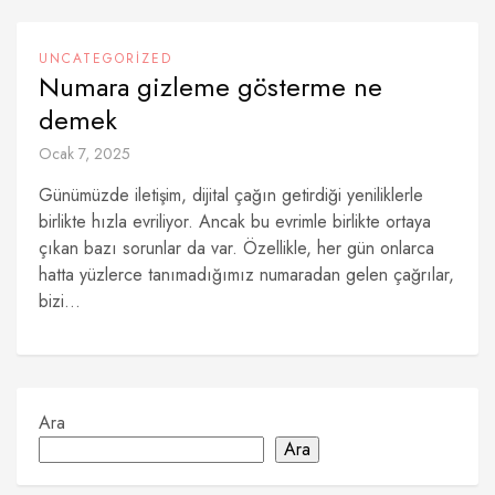
UNCATEGORIZED
Numara gizleme gösterme ne
demek
Ocak 7, 2025
Günümüzde iletişim, dijital çağın getirdiği yeniliklerle
birlikte hızla evriliyor. Ancak bu evrimle birlikte ortaya
çıkan bazı sorunlar da var. Özellikle, her gün onlarca
hatta yüzlerce tanımadığımız numaradan gelen çağrılar,
bizi...
Ara
Ara