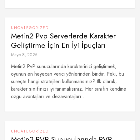
UNCATEGORIZED
Metin2 Pvp Serverlerde Karakter
Geliştirme İçin En İyi İpuçları
Mayıs 8, 2025
Metin2 PvP sunucularında karakterinizi geliştirmek,
oyunun en heyecan verici yönlerinden biridir. Peki, bu
süreçte hangi stratejileri kullanmalısınız? İlk olarak,
karakter sınıfınızı iyi tanımalısınız. Her sınıfın kendine
özgü avantajları ve dezavantajları...
UNCATEGORIZED
Metin2 PVP Sunucularında PVP