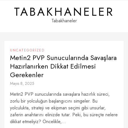
Skip
TABAKHANELER
to
content
Tabakhaneler
UNCATEGORIZED
Metin2 PVP Sunucularında Savaşlara
Hazırlanırken Dikkat Edilmesi
Gerekenler
Mayıs 8, 2025
Metin2 PVP sunucularında savaşlara hazırlık süreci,
zorlu bir yolculuğun başlangıcını simgeler. Bu
yolculukta, strateji ve ekipman seçimi gibi unsurlar,
zaferin anahtarını elinizde tutar. Peki, bu süreçte nelere
dikkat etmeliyiz? Öncelikle,...