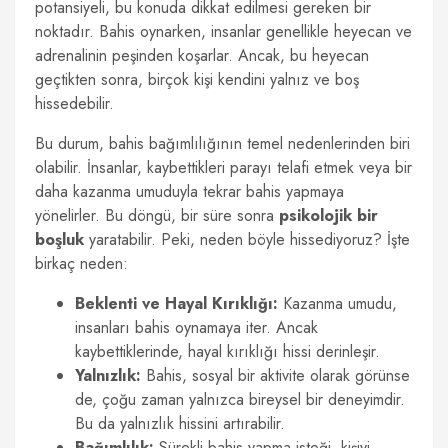
potansiyeli, bu konuda dikkat edilmesi gereken bir
noktadır. Bahis oynarken, insanlar genellikle heyecan ve
adrenalinin peşinden koşarlar. Ancak, bu heyecan
geçtikten sonra, birçok kişi kendini yalnız ve boş
hissedebilir.
Bu durum, bahis bağımlılığının temel nedenlerinden biri
olabilir. İnsanlar, kaybettikleri parayı telafi etmek veya bir
daha kazanma umuduyla tekrar bahis yapmaya
yönelirler. Bu döngü, bir süre sonra
psikolojik bir
boşluk
yaratabilir. Peki, neden böyle hissediyoruz? İşte
birkaç neden:
Beklenti ve Hayal Kırıklığı:
Kazanma umudu,
insanları bahis oynamaya iter. Ancak
kaybettiklerinde, hayal kırıklığı hissi derinleşir.
Yalnızlık:
Bahis, sosyal bir aktivite olarak görünse
de, çoğu zaman yalnızca bireysel bir deneyimdir.
Bu da yalnızlık hissini artırabilir.
Bağımlılık:
Sürekli bahis yapma isteği, kişiyi