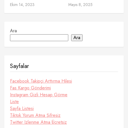
Ekim 14, 2023
Mayıs 8, 2025
Ara
Ara
Sayfalar
Facebook Takipçi Arttırma Hilesi
Fas Kargo Gönderimi
Instagram Gizli Hesap Görme
Liste
Sayfa Listesi
Tiktok Yorum Atma Şifresiz
Twitter Izlenme Atma Ücretsiz