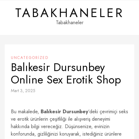
Skip
TABAKHANELER
to
content
Tabakhaneler
UNCATEGORIZED
Balıkesir Dursunbey
Online Sex Erotik Shop
Mart 3, 2025
Bu makalede,
Balıkesir Dursunbey
‘deki çevrimiçi seks
ve erotik ürünlerin çeşitliliği ile alışveriş deneyimi
hakkında bilgi vereceğiz. Düşünsenize, evinizin
konforunda, gizliliğinizi koruyarak, istediğiniz ürünlere