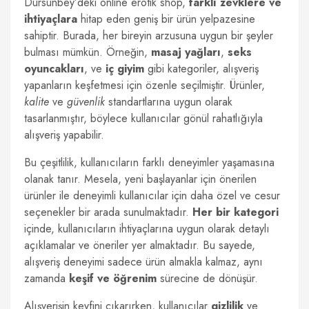
Dursunbey’deki online erotik shop,
farklı zevklere ve
ihtiyaçlara
hitap eden geniş bir ürün yelpazesine
sahiptir. Burada, her bireyin arzusuna uygun bir şeyler
bulması mümkün. Örneğin,
masaj yağları
,
seks
oyuncakları
, ve
iç giyim
gibi kategoriler, alışveriş
yapanların keşfetmesi için özenle seçilmiştir. Ürünler,
kalite
ve
güvenlik
standartlarına uygun olarak
tasarlanmıştır, böylece kullanıcılar gönül rahatlığıyla
alışveriş yapabilir.
Bu çeşitlilik, kullanıcıların farklı deneyimler yaşamasına
olanak tanır. Mesela, yeni başlayanlar için önerilen
ürünler ile deneyimli kullanıcılar için daha özel ve cesur
seçenekler bir arada sunulmaktadır.
Her bir kategori
içinde, kullanıcıların ihtiyaçlarına uygun olarak detaylı
açıklamalar ve öneriler yer almaktadır. Bu sayede,
alışveriş deneyimi sadece ürün almakla kalmaz, aynı
zamanda
keşif ve öğrenim
sürecine de dönüşür.
Alışverişin keyfini çıkarırken, kullanıcılar
gizlilik
ve