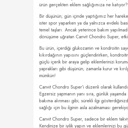
ürün gerçekten eklem sağlığımıza ne katıyor?
Bir düşünün; gün içinde yaptığımız her hareket
ister spor yaparken ya da yalnızca evdeki basi
temel taşları. Ancak yeterince bakım yapılmad
dönüşüme uğratan Canvit Chondro Super, etkili
Bu ürün, içerdiği glukozamin ve kondroitin say
kıkırdağının yapısını güçlendirirken, kondroitin 
güçlü içerik bir araya gelip eklemlerinizi korum
yaprakları gibi düşünün; zamanla kurur ve kırı
mümkün!
Canvit Chondro Super’i düzenli olarak kullandığ
Egzersiz yapmanın yanı sıra, günlük yaşamda da
bakıma alınması gibi; sürekli ilgi gösterdiğini
sağlığı için bu ilginin asla azalmaması gerekiyo
Canvit Chondro Super, sadece bir eklem takviye
Kendinize bir iyilik yapın ve eklemlerinizi bu gü