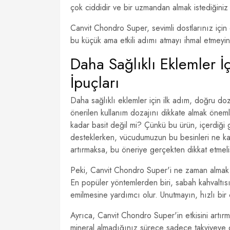
çok ciddidir ve bir uzmandan almak istediğiniz 
Canvit Chondro Super, sevimli dostlarınız için 
bu küçük ama etkili adımı atmayı ihmal etmeyin
Daha Sağlıklı Eklemler 
İpuçları
Daha sağlıklı eklemler için ilk adım, doğru do
önerilen kullanım dozajını dikkate almak önem
kadar basit değil mi? Çünkü bu ürün, içerdiği g
desteklerken, vücudumuzun bu besinleri ne kad
artırmaksa, bu öneriye gerçekten dikkat etmelis
Peki, Canvit Chondro Super'i ne zaman almak
En popüler yöntemlerden biri, sabah kahvaltısı
emilmesine yardımcı olur. Unutmayın, hızlı bir
Ayrıca, Canvit Chondro Super'in etkisini artır
mineral almadığınız sürece sadece takviyeye g