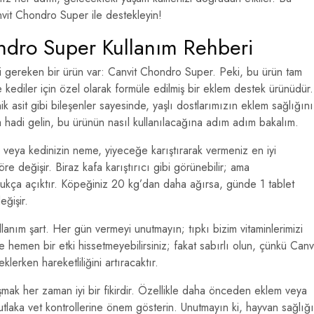
vit Chondro Super ile destekleyin!
dro Super Kullanım Rehberi
 gereken bir ürün var: Canvit Chondro Super. Peki, bu ürün tam
kediler için özel olarak formüle edilmiş bir eklem destek ürünüdür.
k asit gibi bileşenler sayesinde, yaşlı dostlarımızın eklem sağlığını
hadi gelin, bu ürünün nasıl kullanılacağına adım adım bakalım.
 veya kedinizin neme, yiyeceğe karıştırarak vermeniz en iyi
e değişir. Biraz kafa karıştırıcı gibi görünebilir; ama
ldukça açıktır. Köpeğiniz 20 kg’dan daha ağırsa, günde 1 tablet
eğişir.
ullanım şart. Her gün vermeyi unutmayın; tıpkı bizim vitaminlerimizi
 hemen bir etki hissetmeyebilirsiniz; fakat sabırlı olun, çünkü Canv
erken hareketliliğini artıracaktır.
ak her zaman iyi bir fikirdir. Özellikle daha önceden eklem veya
utlaka vet kontrollerine önem gösterin. Unutmayın ki, hayvan sağlığı