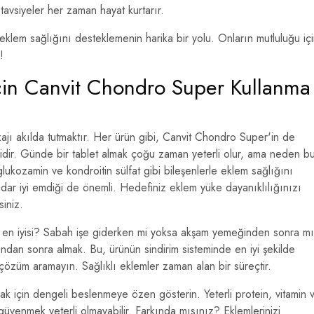
tavsiyeler her zaman hayat kurtarır.
eklem sağlığını desteklemenin harika bir yolu. Onların mutluluğu iç
!
İçin Canvit Chondro Super Kullanma
zajı akılda tutmaktır. Her ürün gibi, Canvit Chondro Super'in de
lidir. Günde bir tablet almak çoğu zaman yeterli olur, ama neden b
lukozamin ve kondroitin sülfat gibi bileşenlerle eklem sağlığını
ar iyi emdiği de önemli. Hedefiniz eklem yüke dayanıklılığınızı
iniz.
 en iyisi? Sabah işe giderken mi yoksa akşam yemeğinden sonra m
ndan sonra almak. Bu, ürünün sindirim sisteminde en iyi şekilde
 çözüm aramayın. Sağlıklı eklemler zaman alan bir süreçtir.
mak için dengeli beslenmeye özen gösterin. Yeterli protein, vitamin 
üvenmek yeterli olmayabilir. Farkında mısınız? Eklemlerinizi