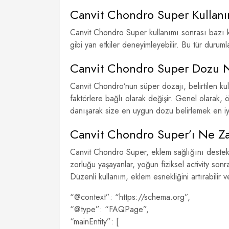
Canvit Chondro Super Kullanım
Canvit Chondro Super kullanımı sonrası bazı kul
gibi yan etkiler deneyimleyebilir. Bu tür duruml
Canvit Chondro Super Dozu 
Canvit Chondro’nun süper dozajı, belirtilen kull
faktörlere bağlı olarak değişir. Genel olarak,
danışarak size en uygun dozu belirlemek en iyi
Canvit Chondro Super’ı Ne Z
Canvit Chondro Super, eklem sağlığını destekle
zorluğu yaşayanlar, yoğun fiziksel activity sonra
Düzenli kullanım, eklem esnekliğini artırabilir ve
“@context”: “https://schema.org”,
“@type”: “FAQPage”,
“mainEntity”: [