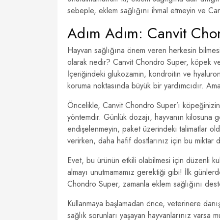
sebeple, eklem sağlığını ihmal etmeyin ve Can
Adım Adım: Canvit Chon
Hayvan sağlığına önem veren herkesin bilmesi
olarak nedir? Canvit Chondro Super, köpek ve 
İçeriğindeki glukozamin, kondroitin ve hyaluroni
koruma noktasında büyük bir yardımcıdır. Ama 
Öncelikle, Canvit Chondro Super’ı köpeğinizin
yöntemdir. Günlük dozajı, hayvanın kilosuna gör
endişelenmeyin, paket üzerindeki talimatlar o
verirken, daha hafif dostlarınız için bu miktar d
Evet, bu ürünün etkili olabilmesi için düzenli k
almayı unutmamamız gerektiği gibi! İlk günlerde
Chondro Super, zamanla eklem sağlığını destekl
Kullanmaya başlamadan önce, veterinere danışm
sağlık sorunları yaşayan hayvanlarınız varsa m