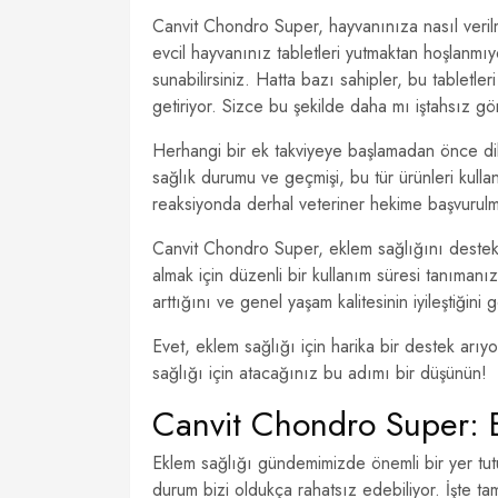
Canvit Chondro Super, hayvanınıza nasıl verilm
evcil hayvanınız tabletleri yutmaktan hoşlanmıyo
sunabilirsiniz. Hatta bazı sahipler, bu tabletle
getiriyor. Sizce bu şekilde daha mı iştahsız gö
Herhangi bir ek takviyeye başlamadan önce dik
sağlık durumu ve geçmişi, bu tür ürünleri kul
reaksiyonda derhal veteriner hekime başvurulm
Canvit Chondro Super, eklem sağlığını destekle
almak için düzenli bir kullanım süresi tanımanız
arttığını ve genel yaşam kalitesinin iyileştiğini 
Evet, eklem sağlığı için harika bir destek arı
sağlığı için atacağınız bu adımı bir düşünün!
Canvit Chondro Super: 
Eklem sağlığı gündemimizde önemli bir yer tutu
durum bizi oldukça rahatsız edebiliyor. İşte 