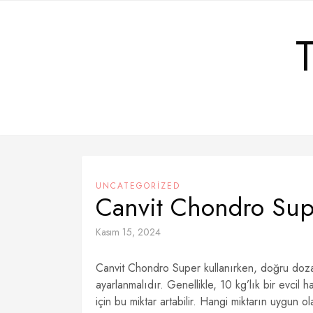
Skip
to
content
UNCATEGORIZED
Canvit Chondro Supe
Kasım 15, 2024
Canvit Chondro Super kullanırken, doğru dozaj
ayarlanmalıdır. Genellikle, 10 kg’lık bir evcil 
için bu miktar artabilir. Hangi miktarın uygun o