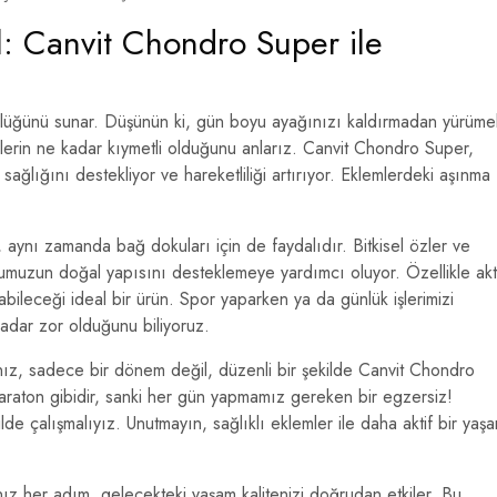
: Canvit Chondro Super ile
lüğünü sunar. Düşünün ki, gün boyu ayağınızı kaldırmadan yürüme
mlerin ne kadar kıymetli olduğunu anlarız. Canvit Chondro Super,
sağlığını destekliyor ve hareketliliği artırıyor. Eklemlerdeki aşınma
aynı zamanda bağ dokuları için de faydalıdır. Bitkisel özler ve
cudumuzun doğal yapısını desteklemeye yardımcı oluyor. Özellikle akt
anabileceği ideal bir ürün. Spor yaparken ya da günlük işlerimizi
adar zor olduğunu biliyoruz.
anız, sadece bir dönem değil, düzenli bir şekilde Canvit Chondro
maraton gibidir, sanki her gün yapmamız gereken bir egzersiz!
lde çalışmalıyız. Unutmayın, sağlıklı eklemler ile daha aktif bir yaş
nız her adım, gelecekteki yaşam kalitenizi doğrudan etkiler. Bu