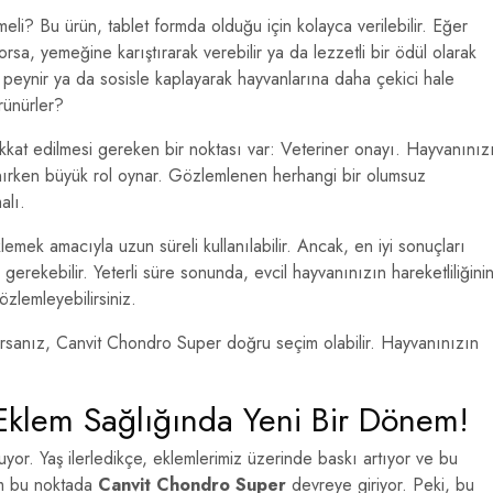
eli? Bu ürün, tablet formda olduğu için kolayca verilebilir. Eğer
rsa, yemeğine karıştırarak verebilir ya da lezzetli bir ödül olarak
ri peynir ya da sosisle kaplayarak hayvanlarına daha çekici hale
rünürler?
kat edilmesi gereken bir noktası var: Veteriner onayı. Hayvanınız
lanırken büyük rol oynar. Gözlemlenen herhangi bir olumsuz
alı.
mek amacıyla uzun süreli kullanılabilir. Ancak, en iyi sonuçları
 gerekebilir. Yeterli süre sonunda, evcil hayvanınızın hareketliliğini
gözlemleyebilirsiniz.
yorsanız, Canvit Chondro Super doğru seçim olabilir. Hayvanınızın
Eklem Sağlığında Yeni Bir Dönem!
yor. Yaş ilerledikçe, eklemlerimiz üzerinde baskı artıyor ve bu
tam bu noktada
Canvit Chondro Super
devreye giriyor. Peki, bu