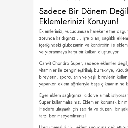
Sadece Bir Dönem Değil
Eklemlerinizi Koruyun!
Eklemlerimiz, vücudumuza hareket etme özgür
zorunda kaldığınızı… İşte o an, sağlıklı ekle
içeriğindeki glukozamin ve kondroitin ile eklem 
ve yıpranmaya karşı bir kalkan oluşturuyor.
Canvit Chondro Super, sadece eklemler değil, 
vitaminler ile zenginleştirilmiş bu takviye, vü
bireylerin, sporcuların ve yaşlı bireylerin kull
yaparken eklem ağrılarıyla başa çıkmanın ne k
Eğer eklem sağlığınızı ciddiye almak istiyors
Super kullanmalısınız. Eklemleri korumak bir 
Hedefe ulaşmak için sabırla ve düzenli bir şeki
tarzı benimseyebilirsiniz!
Unutulmamalıdır ki, eklem sağlığına dair attığı