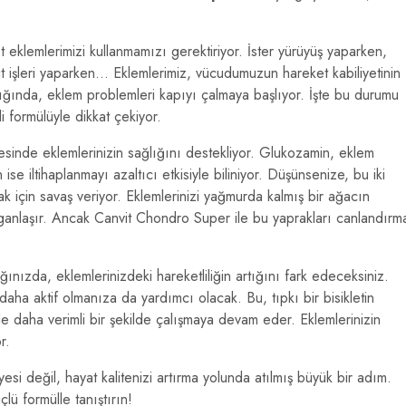
 eklemlerimizi kullanmamızı gerektiriyor. İster yürüyüş yaparken,
t işleri yaparken… Eklemlerimiz, vücudumuzun hareket kabiliyetinin
ığında, eklem problemleri kapıyı çalmaya başlıyor. İşte bu durumu
 formülüyle dikkat çekiyor.
esinde eklemlerinizin sağlığını destekliyor. Glukozamin, eklem
ise iltihaplanmayı azaltıcı etkisiyle biliniyor. Düşünsenize, bu iki
ak için savaş veriyor. Eklemlerinizi yağmurda kalmış bir ağacın
lganlaşır. Ancak Canvit Chondro Super ile bu yaprakları canlandırm
ınızda, eklemlerinizdeki hareketliliğin artığını fark edeceksiniz.
ha aktif olmanıza da yardımcı olacak. Bu, tıpkı bir bisikletin
zde daha verimli bir şekilde çalışmaya devam eder. Eklemlerinizin
r.
si değil, hayat kalitenizi artırma yolunda atılmış büyük bir adım.
çlü formülle tanıştırın!