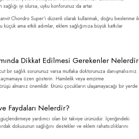
 sağlığı iyi olursa, uyku konforunuz da artar.
 Canvit Chondro Super'i düzenli olarak kullanmak, doğru beslenme il
. Bu küçük ama etkili adımlar, eklem sağlığınıza büyük katkılar
mında Dikkat Edilmesi Gerekenler Nelerdir
ut bir sağlık sorununuz varsa mutlaka doktorunuza danışmalısınız.
a kaçmamaya özen gösterin. Hamilelik veya emzirme
üşü almanız önemlidir. Ürünü çocukların ulaşamayacağı bir yerde
e Faydaları Nelerdir?
üçlendirmeye yardımcı olan bir takviye ürünüdür. İçeriğindeki
ırdak dokusunun sağlığını destekler ve eklem rahatsızlıklarını