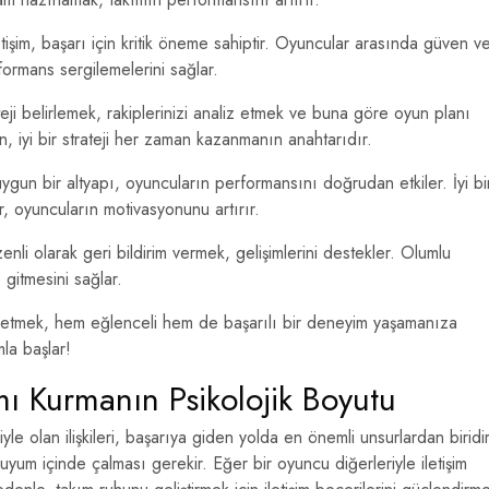
etişim, başarı için kritik öneme sahiptir. Oyuncular arasında güven v
ormans sergilemelerini sağlar.
eji belirlemek, rakiplerinizi analiz etmek ve buna göre oyun planı
ın, iyi bir strateji her zaman kazanmanın anahtarıdır.
ygun bir altyapı, oyuncuların performansını doğrudan etkiler. İyi bi
, oyuncuların motivasyonunu artırır.
li olarak geri bildirim vermek, gelişimlerini destekler. Olumlu
e gitmesini sağlar.
at etmek, hem eğlenceli hem de başarılı bir deneyim yaşamanıza
la başlar!
mı Kurmanın Psikolojik Boyutu
iyle olan ilişkileri, başarıya giden yolda en önemli unsurlardan biridir
uyum içinde çalması gerekir. Eğer bir oyuncu diğerleriyle iletişim