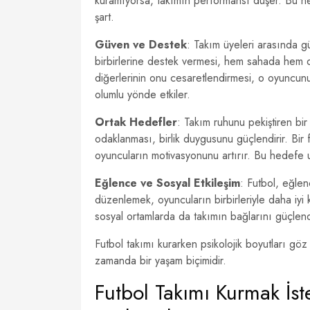
kuramıyorsa, takımın performansı düşer. Bu ned
şart.
Güven ve Destek
: Takım üyeleri arasında g
birbirlerine destek vermesi, hem sahada hem d
diğerlerinin onu cesaretlendirmesi, o oyuncun
olumlu yönde etkiler.
Ortak Hedefler
: Takım ruhunu pekiştiren bi
odaklanması, birlik duygusunu güçlendirir. Bir 
oyuncuların motivasyonunu artırır. Bu hedefe ul
Eğlence ve Sosyal Etkileşim
: Futbol, eğlenc
düzenlemek, oyuncuların birbirleriyle daha iyi
sosyal ortamlarda da takımın bağlarını güçlendi
Futbol takımı kurarken psikolojik boyutları gö
zamanda bir yaşam biçimidir.
Futbol Takımı Kurmak İst