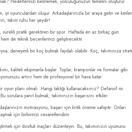
ak? Hedeflerinizi belirlemek, yolculuğunuzun temelini oluşturur.
ım, iyi oyunculardan oluşur. Arkadaşlarınızla bir araya gelin ve kimler
ın, takım ruhu her şeydir!
 sürekli pratik gerektiren bir spor. Haftada en az birkaç gün
em de teknik becerilerinizi geliştirecektir.
lıysa, deneyimli bir koç bulmak faydalı olabilir. Koç, takımınıza strate
akımı, kaliteli ekipmanla başlar. Toplar, kramponlar ve formalar gibi
yonunuzu artırır hem de profesyonel bir hava katar.
r oyun planı olmalı. Hangi taktiği kullanacaksınız? Defansif mi
u sorulara yanıt bulmak, takımınızın başarısını etkiler.
aşlarınızın motivasyonu, başarı için kritik öneme sahiptir. Onları
aşmak için birbirinizi cesaretlendirin.
tirmek için dostluk maçları düzenleyin. Bu, takımınızın uyumunu