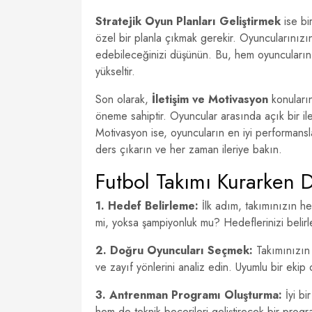
Stratejik Oyun Planları Geliştirmek
ise bi
özel bir planla çıkmak gerekir. Oyuncularınızın 
edebileceğinizi düşünün. Bu, hem oyuncuların
yükseltir.
Son olarak,
İletişim ve Motivasyon
konuların
öneme sahiptir. Oyuncular arasında açık bir ile
Motivasyon ise, oyuncuların en iyi performanslar
ders çıkarın ve her zaman ileriye bakın.
Futbol Takımı Kurarken D
1. Hedef Belirleme:
İlk adım, takımınızın he
mi, yoksa şampiyonluk mu? Hedeflerinizi belirl
2. Doğru Oyuncuları Seçmek:
Takımınızın 
ve zayıf yönlerini analiz edin. Uyumlu bir ekip 
3. Antrenman Programı Oluşturma:
İyi bi
hem de teknik becerileri geliştirecek bir progr