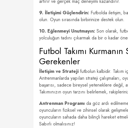
artırır ve gerçek maç deneyimi kazandırır.
9. İletişimi Güçlendirin:
Futbolda iletişim, ba
olun. Oyun sırasında birbirinize destek olun.
10. Eğlenmeyi Unutmayın:
Son olarak, futb
yolculuğun tadını çıkarmak da bir o kadar öneml
Futbol Takımı Kurmanın Sı
Gerekenler
İletişim ve Strateji
futbolun kalbidir. Takım i
Antrenmanlarda yapılan strateji çalışmaları, oyun
başarısı, sadece bireysel yeteneklere değil, a
Takımınızın oyun tarzını belirlemek, rakiplerini
Antrenman Programı
da göz ardı edilmemesi
oyuncuların fiziksel ve zihinsel olarak gelişmel
oyuncuların sahada daha bilinçli hareket etmele
Sabırlı olmalısınız!