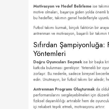
Motivasyon ve Hedef Belirleme
ise takımı
motive olmaları, başarıya giden yolda önemli bi
bu hedefler, takımın genel hedefleriyle uyumlu
Futbol takımı kurmak, birçok faktörün bir araya
antrenman ve motivasyon, başarılı bir takımın t
Sıfırdan Şampiyonluğa: F
Yöntemleri
Doğru Oyuncuları Seçmek
ise bir başka kr
katkıda bulunması gerekiyor. Yetenekli bir oyu
zorlaşır. Bu nedenle, sadece bireysel beceril
edin. Unutmayın, bir futbol takımı bir ailedir; 
Antrenman Programı Oluşturmak
da olduk
performanslarını sergileyebilmeleri için düzenl
fiziksel dayanıklılığı artırabilir hem de oyuncul
içi rekabeti teşvik etmek, motivasyonu artırır.