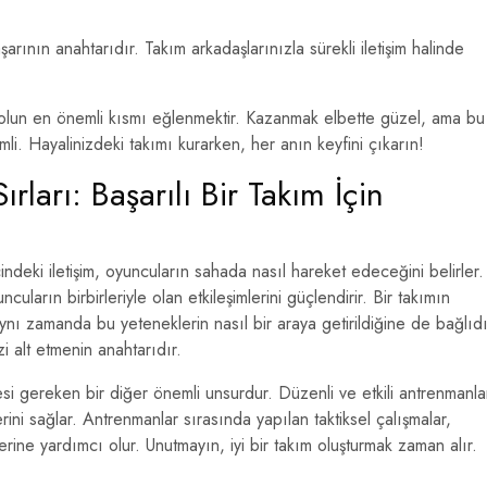
şarının anahtarıdır. Takım arkadaşlarınızla sürekli iletişim halinde
olun en önemli kısmı eğlenmektir. Kazanmak elbette güzel, ama bu
i. Hayalinizdeki takımı kurarken, her anın keyfini çıkarın!
rları: Başarılı Bir Takım İçin
çindeki iletişim, oyuncuların sahada nasıl hareket edeceğini belirler.
cuların birbirleriyle olan etkileşimlerini güçlendirir. Bir takımın
ynı zamanda bu yeteneklerin nasıl bir araya getirildiğine de bağlıdı
zi alt etmenin anahtarıdır.
 gereken bir diğer önemli unsurdur. Düzenli ve etkili antrenmanla
erini sağlar. Antrenmanlar sırasında yapılan taktiksel çalışmalar,
rine yardımcı olur. Unutmayın, iyi bir takım oluşturmak zaman alır.