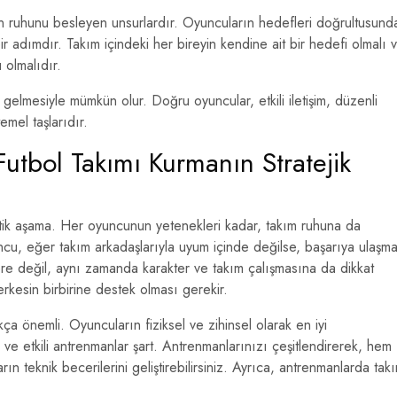
n ruhunu besleyen unsurlardır. Oyuncuların hedefleri doğrultusund
r adımdır. Takım içindeki her bireyin kendine ait bir hedefi olmalı 
 olmalıdır.
 gelmesiyle mümkün olur. Doğru oyuncular, etkili iletişim, düzenli
emel taşlarıdır.
utbol Takımı Kurmanın Stratejik
itik aşama. Her oyuncunun yetenekleri kadar, takım ruhuna da
ncu, eğer takım arkadaşlarıyla uyum içinde değilse, başarıya ulaşm
ere değil, aynı zamanda karakter ve takım çalışmasına da dikkat
herkesin birbirine destek olması gerekir.
ça önemli. Oyuncuların fiziksel ve zihinsel olarak en iyi
i ve etkili antrenmanlar şart. Antrenmanlarınızı çeşitlendirerek, hem
arın teknik becerilerini geliştirebilirsiniz. Ayrıca, antrenmanlarda tak