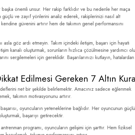
r başka önemli unsur. Her rakip farklıdır ve bu nedenle her maça
güçlü ve zayıf yönlerini analiz ederek, rakiplerinizi nasıl alt
 kendine güvenini artırır hem de takımın genel performansını
ı asla göz ardı etmeyin. Takım içindeki iletişim, başarı için hayati
tişim kanalı oluşturmak, sorunların hızlıca çözülmesine yardımcı olu
ını sergilemeleri için gereklidir. Başarılarınızı kutlayın, hatalardan
ikkat Edilmesi Gereken 7 Altın Kura
deflerini net bir şekilde belirlemektir. Amacınız sadece eğlenmek
emek, takımın motivasyonunu artırır.
başarısı, oyuncuların yeteneklerine bağlıdır. Her oyuncunun güçlü
oluşturmak, başarıyı getirecektir.
r antrenman programı, oyuncuların gelişimi için şarttır. Hem fiziksel
am hazırlamak, takımın performansını artırır.