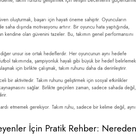
enle, takım ruhunu geliştirmek için iletişim becerilerini güçlendirm
üven oluşturmak, başarı için hayati öneme sahiptir. Oyuncuların
e saha dışında motivasyonu artırır. Bir oyuncu hata yaptığında,
un kendine olan güvenini tazeler. Bu, takımın genel performansını
r diğer unsur ise ortak hedeflerdir. Her oyuncunun aynı hedefe
futbol takımında, şampiyonluk hayali gibi büyük bir hedef belirlemek
aşmak için birlikte çalışmak, takım ruhunu daha da derinleştirir.
eli bir aktivitedir. Takım ruhunu geliştirmek için sosyal etkinlikler
 kaynaşmasını sağlar. Birlikte geçirilen zaman, sadece sahada değil,
rir.
z ardı etmemek gerekiyor. Takım ruhu, sadece bir kelime değil, aynı
eyenler İçin Pratik Rehber: Nerede