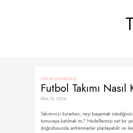
Skip
to
content
UNCATEGORIZED
Futbol Takımı Nasıl 
Ekim 12, 2024
Takımınızı kurarken, neyi başarmak istediğini
turnuvaya katılmak mı? Hedeflerinizi net bir şe
doğrultusunda antrenmanlar planlayabilir ve iler