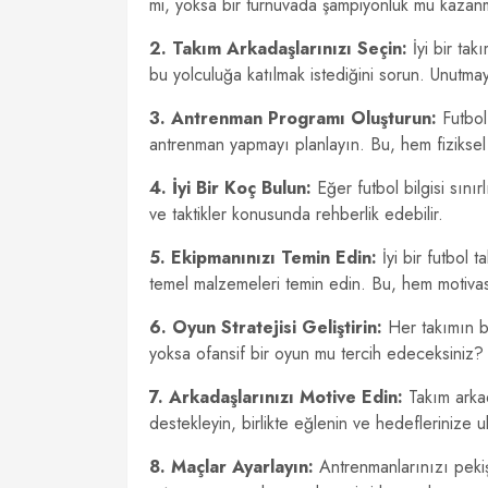
mi, yoksa bir turnuvada şampiyonluk mu kazanm
2. Takım Arkadaşlarınızı Seçin:
İyi bir tak
bu yolculuğa katılmak istediğini sorun. Unutmay
3. Antrenman Programı Oluşturun:
Futbol,
antrenman yapmayı planlayın. Bu, hem fiziksel h
4. İyi Bir Koç Bulun:
Eğer futbol bilgisi sınır
ve taktikler konusunda rehberlik edebilir.
5. Ekipmanınızı Temin Edin:
İyi bir futbol t
temel malzemeleri temin edin. Bu, hem motivas
6. Oyun Stratejisi Geliştirin:
Her takımın bi
yoksa ofansif bir oyun mu tercih edeceksiniz? B
7. Arkadaşlarınızı Motive Edin:
Takım arkad
destekleyin, birlikte eğlenin ve hedeflerinize ul
8. Maçlar Ayarlayın:
Antrenmanlarınızı pekiş