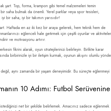
k şart. Top, forma, krampon gibi temel malzemeleri temin
bir saha bulmak da önemli. Yerel parklar veya spor tesisleri,
yi bir saha, iyi bir takımın yarısıdır!
 şart. Haftada en az iki kez bir araya gelerek, hem teknik hem de
renmanlarınızı eğlenceli hale getirmek için çeşitli oyunlar ve aktivitele
irir ve motivasyonu artırır.
kesin fikrini alarak, oyun stratejilerinizi belirleyin. Birlikte karar
sında birbirinizle iyi bir iletişim kurmak, oyunun akışını olumlu yönde
ti değil, aynı zamanda bir yaşam deneyimidir. Bu süreçte eğlenmeyi
rmanın 10 Adımı: Futbol Serüvenine
istediğinizi net bir şekilde belirlemek. Amacınız sadece eğlenmek