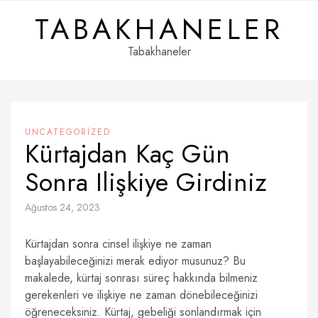
Skip
TABAKHANELER
to
content
Tabakhaneler
UNCATEGORIZED
Kürtajdan Kaç Gün
Sonra Ilişkiye Girdiniz
Ağustos 24, 2023
Kürtajdan sonra cinsel ilişkiye ne zaman
başlayabileceğinizi merak ediyor musunuz? Bu
makalede, kürtaj sonrası süreç hakkında bilmeniz
gerekenleri ve ilişkiye ne zaman dönebileceğinizi
öğreneceksiniz. Kürtaj, gebeliği sonlandırmak için