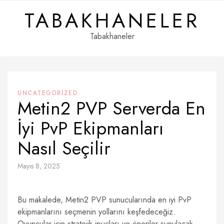
Skip
TABAKHANELER
to
content
Tabakhaneler
UNCATEGORIZED
Metin2 PVP Serverda En
İyi PvP Ekipmanları
Nasıl Seçilir
Mayıs 8, 2025
Bu makalede, Metin2 PVP sunucularında en iyi PvP
ekipmanlarını seçmenin yollarını keşfedeceğiz.
Oyuncular için stratejik ipuçları ve öneriler sunulacak.