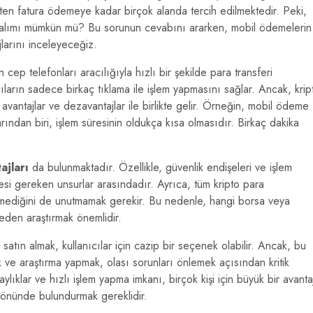
şten fatura ödemeye kadar birçok alanda tercih edilmektedir. Peki,
a alımı mümkün mü? Bu sorunun cevabını ararken, mobil ödemelerin
jlarını inceleyeceğiz.
 cep telefonları aracılığıyla hızlı bir şekilde para transferi
cıların sadece birkaç tıklama ile işlem yapmasını sağlar. Ancak, krip
 avantajlar ve dezavantajlar ile birlikte gelir. Örneğin, mobil ödeme
arından biri, işlem süresinin oldukça kısa olmasıdır. Birkaç dakika
ajları
da bulunmaktadır. Özellikle, güvenlik endişeleri ve işlem
etmesi gereken unsurlar arasındadır. Ayrıca, tüm kripto para
etmediğini de unutmamak gerekir. Bu nedenle, hangi borsa veya
eden araştırmak önemlidir.
atın almak, kullanıcılar için cazip bir seçenek olabilir. Ancak, bu
ve araştırma yapmak, olası sorunları önlemek açısından kritik
ıklar ve hızlı işlem yapma imkanı, birçok kişi için büyük bir avanta
z önünde bulundurmak gereklidir.