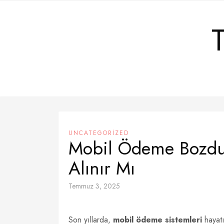
Skip
to
content
UNCATEGORIZED
Mobil Ödeme Bozdur
Alınır Mı
Temmuz 3, 2025
Son yıllarda,
mobil ödeme sistemleri
hayatı