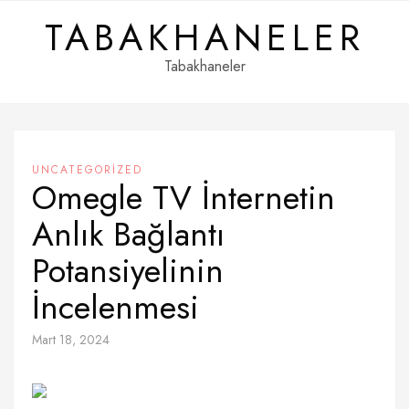
Skip
TABAKHANELER
to
content
Tabakhaneler
UNCATEGORIZED
Omegle TV İnternetin
Anlık Bağlantı
Potansiyelinin
İncelenmesi
Mart 18, 2024