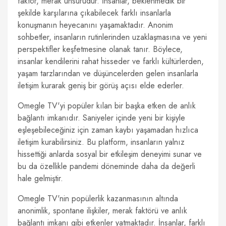
faktör, merak unsurudur. İnsanlar, beklenmedik bir
şekilde karşılarına çıkabilecek farklı insanlarla
konuşmanın heyecanını yaşamaktadır. Anonim
sohbetler, insanların rutinlerinden uzaklaşmasına ve yeni
perspektifler keşfetmesine olanak tanır. Böylece,
insanlar kendilerini rahat hisseder ve farklı kültürlerden,
yaşam tarzlarından ve düşüncelerden gelen insanlarla
iletişim kurarak geniş bir görüş açısı elde ederler.
Omegle TV'yi popüler kılan bir başka etken de anlık
bağlantı imkanıdır. Saniyeler içinde yeni bir kişiyle
eşleşebileceğiniz için zaman kaybı yaşamadan hızlıca
iletişim kurabilirsiniz. Bu platform, insanların yalnız
hissettiği anlarda sosyal bir etkileşim deneyimi sunar ve
bu da özellikle pandemi döneminde daha da değerli
hale gelmiştir.
Omegle TV'nin popülerlik kazanmasının altında
anonimlik, spontane ilişkiler, merak faktörü ve anlık
bağlantı imkanı gibi etkenler yatmaktadır. İnsanlar, farklı