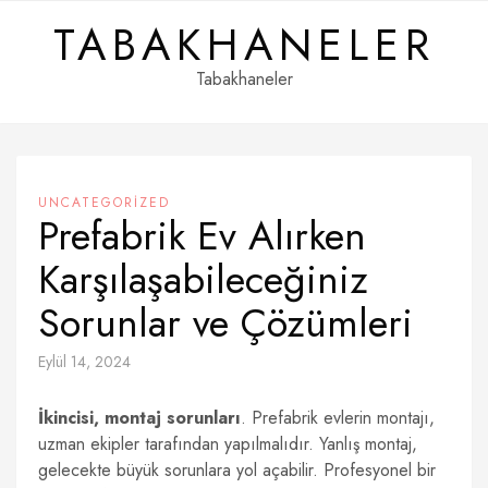
Skip
TABAKHANELER
to
content
Tabakhaneler
UNCATEGORIZED
Prefabrik Ev Alırken
Karşılaşabileceğiniz
Sorunlar ve Çözümleri
Eylül 14, 2024
İkincisi, montaj sorunları
. Prefabrik evlerin montajı,
uzman ekipler tarafından yapılmalıdır. Yanlış montaj,
gelecekte büyük sorunlara yol açabilir. Profesyonel bir