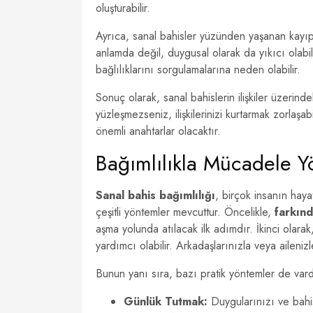
oluşturabilir.
Ayrıca, sanal bahisler yüzünden yaşanan kayıpla
anlamda değil, duygusal olarak da yıkıcı olabilir.
bağlılıklarını sorgulamalarına neden olabilir.
Sonuç olarak, sanal bahislerin ilişkiler üzerind
yüzleşmezseniz, ilişkilerinizi kurtarmak zorlaşabil
önemli anahtarlar olacaktır.
Bağımlılıkla Mücadele Y
Sanal bahis bağımlılığı
, birçok insanın haya
çeşitli yöntemler mevcuttur. Öncelikle,
farkınd
aşma yolunda atılacak ilk adımdır. İkinci olara
yardımcı olabilir. Arkadaşlarınızla veya aileni
Bunun yanı sıra, bazı pratik yöntemler de vard
Günlük Tutmak:
Duygularınızı ve bahis 