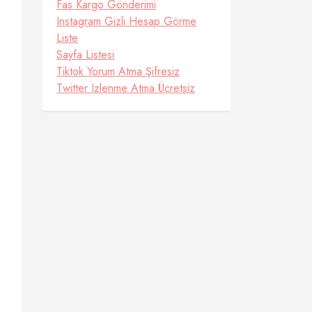
Fas Kargo Gönderimi
Instagram Gizli Hesap Görme
Liste
Sayfa Listesi
Tiktok Yorum Atma Şifresiz
Twitter Izlenme Atma Ücretsiz