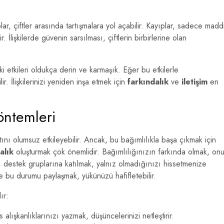
r, çiftler arasında tartışmalara yol açabilir. Kayıplar, sadece madd
 İlişkilerde güvenin sarsılması, çiftlerin birbirlerine olan
eki etkileri oldukça derin ve karmaşık. Eğer bu etkilerle
ir. İlişkilerinizi yeniden inşa etmek için
farkındalık
ve
iletişim
en
öntemleri
tını olumsuz etkileyebilir. Ancak, bu bağımlılıkla başa çıkmak için
alık
oluşturmak çok önemlidir. Bağımlılığınızın farkında olmak, on
k, destek gruplarına katılmak, yalnız olmadığınızı hissetmenize
zle bu durumu paylaşmak, yükünüzü hafifletebilir.
ır:
alışkanlıklarınızı yazmak, düşüncelerinizi netleştirir.