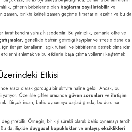
ılık, çiftlerin birbirlerine olan
bağlarını zayıflatabilir
ve
len zaman, birlikte kaliteli zaman geçirme fırsatlarını azaltır ve bu da
er taraf kendini yalnız hissedebilir. Bu yalnızlık, zamanla öfke ve
 çatışmalar
, genellikle bahsin getirdiği kayıplar ve stresle daha da
 için iletişim kanallarını açık tutmalı ve birbirlerine destek olmalıdır.
i etkilerini anlamak ve bu etkilerle başa çıkma yollarını keşfetmek
 Üzerindeki Etkisi
nce aracı olarak gördüğü bir aktivite haline geldi. Ancak, bu
i
yatıyor. Özellikle çiftler arasında
güven sorunları
ve
iletişim
ksek. Birçok insan, bahis oynamaya başladığında, bu durumun
i değiştirebilir. Örneğin, bir kişi sürekli olarak bahis oynamayı tercih
 Bu da, ilişkide
duygusal kopukluklar
ve
anlayış eksiklikleri