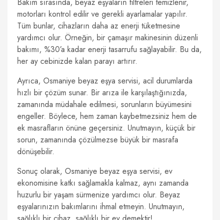
Bakım sırasında, beyaz eşyaların filtreleri temizlenir,
motorları kontrol edilir ve gerekli ayarlamalar yapılır.
Tüm bunlar, cihazların daha az enerji tüketmesine
yardımcı olur. Örneğin, bir çamaşır makinesinin düzenli
bakımı, %30’a kadar enerji tasarrufu sağlayabilir. Bu da,
her ay cebinizde kalan parayı artırır.
Ayrıca, Osmaniye beyaz eşya servisi, acil durumlarda
hızlı bir çözüm sunar. Bir arıza ile karşılaştığınızda,
zamanında müdahale edilmesi, sorunların büyümesini
engeller. Böylece, hem zaman kaybetmezsiniz hem de
ek masrafların önüne geçersiniz. Unutmayın, küçük bir
sorun, zamanında çözülmezse büyük bir masrafa
dönüşebilir.
Sonuç olarak, Osmaniye beyaz eşya servisi, ev
ekonomisine katkı sağlamakla kalmaz, aynı zamanda
huzurlu bir yaşam sürmenize yardımcı olur. Beyaz
eşyalarınızın bakımlarını ihmal etmeyin. Unutmayın,
sağlıklı bir cihaz, sağlıklı bir ev demektir!