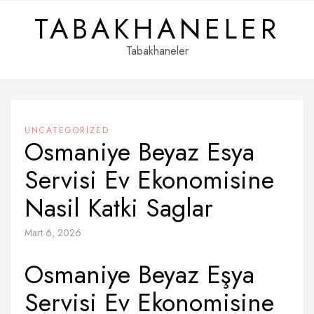
Skip
TABAKHANELER
to
content
Tabakhaneler
UNCATEGORIZED
Osmaniye Beyaz Esya
Servisi Ev Ekonomisine
Nasil Katki Saglar
Mart 6, 2026
Osmaniye Beyaz Eşya
Servisi Ev Ekonomisine