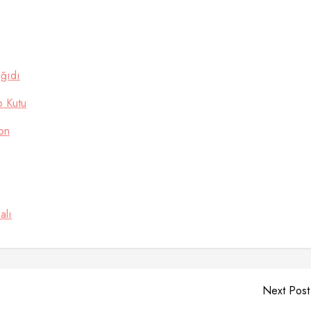
ağıdı
p Kutu
on
alı
Next Post