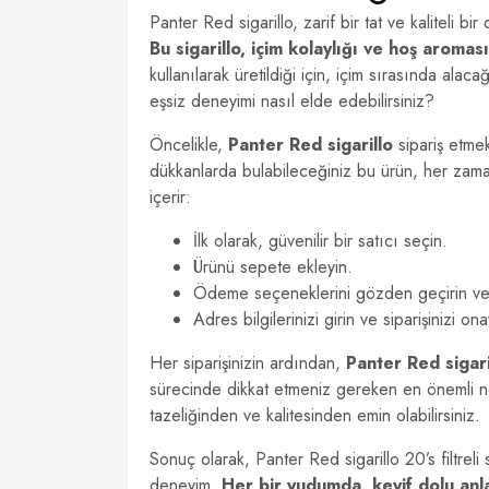
Panter Red sigarillo, zarif bir tat ve kaliteli
Bu sigarillo, içim kolaylığı ve hoş aromas
kullanılarak üretildiği için, içim sırasında al
eşsiz deneyimi nasıl elde edebilirsiniz?
Öncelikle,
Panter Red sigarillo
sipariş etmek
dükkanlarda bulabileceğiniz bu ürün, her zaman 
içerir:
İlk olarak, güvenilir bir satıcı seçin.
Ürünü sepete ekleyin.
Ödeme seçeneklerini gözden geçirin ve
Adres bilgilerinizi girin ve siparişinizi ona
Her siparişinizin ardından,
Panter Red sigari
sürecinde dikkat etmeniz gereken en önemli 
tazeliğinden ve kalitesinden emin olabilirsiniz.
Sonuç olarak, Panter Red sigarillo 20’s filtreli 
deneyim.
Her bir yudumda, keyif dolu anl