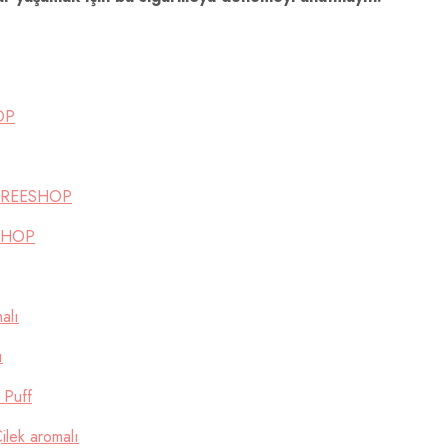
OP
s FREESHOP
ESHOP
alı
ı
 Puff
ilek aromalı