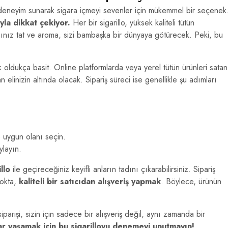
 bir deneyim sunarak sigara içmeyi sevenler için mükemmel bir seçenek
ıyla dikkat çekiyor.
Her bir sigarillo, yüksek kaliteli tütün
acağınız tat ve aroma, sizi bambaşka bir dünyaya götürecek. Peki, bu
 oldukça basit. Online platformlarda veya yerel tütün ürünleri satan
elinizin altında olacak. Sipariş süreci ise genellikle şu adımları
 uygun olanı seçin.
ylayın.
llo
ile geçireceğiniz keyifli anların tadını çıkarabilirsiniz. Sipariş
nokta,
kaliteli bir satıcıdan alışveriş yapmak
. Böylece, ürünün
siparişi, sizin için sadece bir alışveriş değil, aynı zamanda bir
ar yaşamak için bu sigarilloyu denemeyi unutmayın!