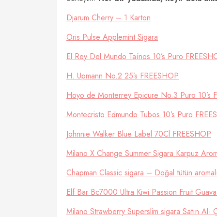
Djarum Cherry – 1 Karton
Oris Pulse Applemint Sigara
El Rey Del Mundo Taínos 10’s Puro FREESH
H. Upmann No.2 25’s FREESHOP
Hoyo de Monterrey Epicure No.3 Puro 10’
Montecristo Edmundo Tubos 10’s Puro FRE
Johnnie Walker Blue Label 70Cl FREESHOP
Milano X Change Summer Sigara Karpuz Arom
Chapman Classic sigara – Doğal tütün aromal
Elf Bar Bc7000 Ultra Kiwi Passion Fruit Guava
Milano Strawberry Süperslim sigara Satın Al- Ç