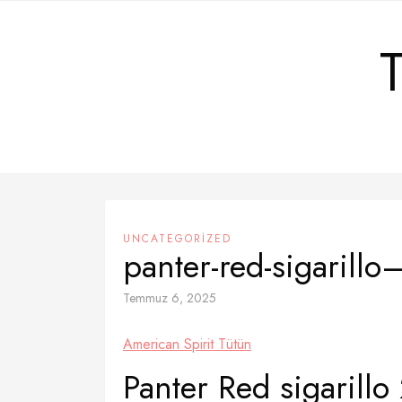
Skip
to
content
UNCATEGORIZED
panter-red-sigarillo–2
Temmuz 6, 2025
American Spirit Tütün
Panter Red sigarillo 2