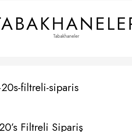
TABAKHANELE
Tabakhaneler
0s-filtreli-siparis
0’s Filtreli Sipariş