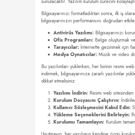
sunulacaktır. Yazılım kurulum sürecini kolaylaştı
Bilgisayarınızı formatladıktan sonra, ilk iş ol
bilgisayarınızın performansını doğrudan etkiler.
Antivirüs Yazılımı:
Bilgisayarınızı korum
Ofis Programları:
Belge oluşturmak ve 
Tarayıcılar:
İnternette gezinmek için farkl
Medya Oynatıcılar:
Müzik ve video dos
Bu yazılımları yüklerken, her birinin resmi web
indirmek, bilgisayarınıza zararlı yazılımlar yü
dikkat etmelisiniz:
Yazılımı İndirin:
Resmi web sitesinden ya
Kurulum Dosyasını Çalıştırın:
İndirile
Kullanıcı Sözleşmesini Kabul Edin:
S
Yükleme Seçeneklerini Belirleyin:
İh
Kurulumu Tamamlayın:
Kurulum tamaml
Unutmayın, her yazılımın kendine özgü kurulum 