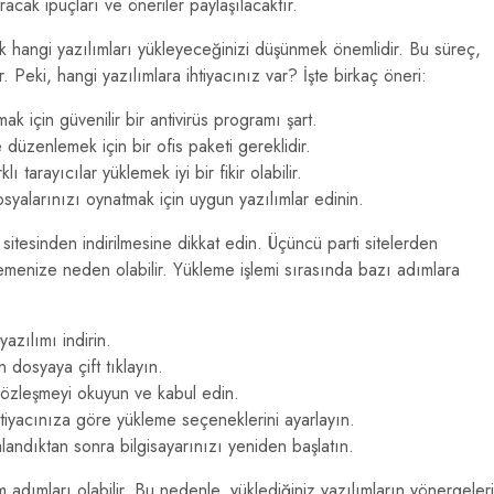
racak ipuçları ve öneriler paylaşılacaktır.
arak hangi yazılımları yükleyeceğinizi düşünmek önemlidir. Bu süreç,
 Peki, hangi yazılımlara ihtiyacınız var? İşte birkaç öneri:
ak için güvenilir bir antivirüs programı şart.
düzenlemek için bir ofis paketi gereklidir.
ı tarayıcılar yüklemek iyi bir fikir olabilir.
yalarınızı oynatmak için uygun yazılımlar edinin.
 sitesinden indirilmesine dikkat edin. Üçüncü parti sitelerden
klemenize neden olabilir. Yükleme işlemi sırasında bazı adımlara
zılımı indirin.
n dosyaya çift tıklayın.
özleşmeyi okuyun ve kabul edin.
tiyacınıza göre yükleme seçeneklerini ayarlayın.
andıktan sonra bilgisayarınızı yeniden başlatın.
adımları olabilir. Bu nedenle, yüklediğiniz yazılımların yönergeleri