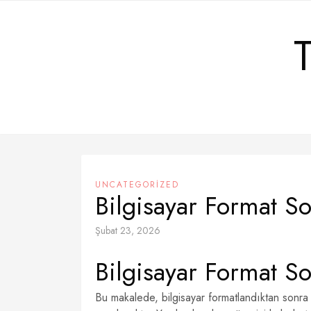
Skip
to
content
UNCATEGORIZED
Bilgisayar Format S
Şubat 23, 2026
Bilgisayar Format S
Bu makalede, bilgisayar formatlandıktan sonra 